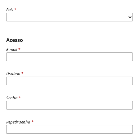
País
*
Acesso
E-mail
*
Usuário
*
Senha
*
Repetir senha
*